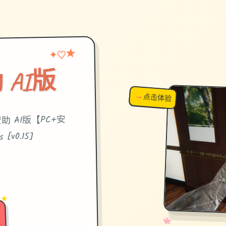
★
♡
✦
 AI版
→
↗
点击体验
超棒！
赞助 AI版【PC+安
[v0.15]
 ★
✧
♡
★
♥