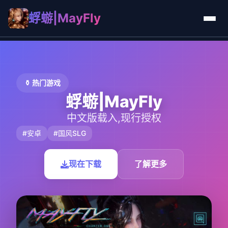
蜉蝣|MayFly
⚱️ 热门游戏
蜉蝣|MayFly
中文版载入,现行授权
#安卓
#国风SLG
现在下载
了解更多