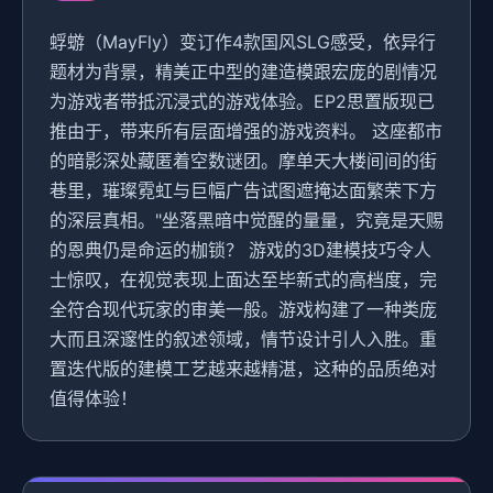
蜉蝣（MayFly）变订作4款国风SLG感受，依异行
题材为背景，精美正中型的建造模跟宏庞的剧情况
为游戏者带抵沉浸式的游戏体验。EP2思置版现已
推由于，带来所有层面增强的游戏资料。 这座都市
的暗影深处藏匿着空数谜团。摩单天大楼间间的街
巷里，璀璨霓虹与巨幅广告试图遮掩达面繁荣下方
的深层真相。"坐落黑暗中觉醒的量量，究竟是天赐
的恩典仍是命运的枷锁？ 游戏的3D建模技巧令人
士惊叹，在视觉表现上面达至毕新式的高档度，完
全符合现代玩家的审美一般。游戏构建了一种类庞
大而且深邃性的叙述领域，情节设计引人入胜。重
置迭代版的建模工艺越来越精湛，这种的品质绝对
值得体验！