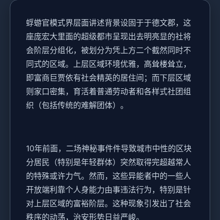
蜉蝣官模式界层面讲述背景设固于于德文郡，这
座庞宏大里面的超级都市呈现出去明亮显的社将
会阶层分组化，被划分为凭上方二个截然同时不
同式的区域。上层区域环境优雅，高耸楼耸立，
即富商巨贾依有社会精英的居住间；而下层区域
则家口密集，育活着普通劳动者和各样式社团组
织（包括传统的难解团体）。
10年前面，二场神秘事件件导致城市中性的区块
分居民（特别是年轻群体）突然取得完超越常人
的特殊或许力气。然而，这些异能者中的一些人
开放端利靠个人身能力由事违法行为，特别是针
对上层区域的富裕阶层。这种现象引发出了社会
秩序的动荡，治安形势日益严峻。