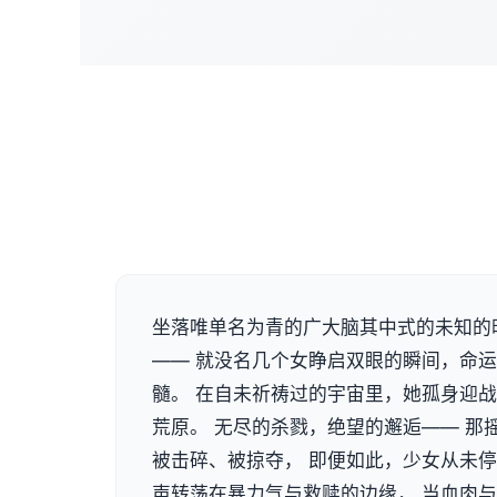
坐落唯单名为青的广大脑其中式的未知的
—— 就没名几个女睁启双眼的瞬间，命
髓。 在自未祈祷过的宇宙里，她孤身迎
荒原。 无尽的杀戮，绝望的邂逅—— 那
被击碎、被掠夺， 即便如此，少女从未停
声转荡在暴力气与救赎的边缘， 当血肉