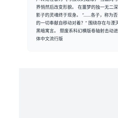
界悄然后改变形貌。 在噩梦的独一无二深
影子的灵魂终于现身。 “……各子，称为
的一切奉献自移动对着？” 围绕存在与湮
黑暗寓言。 颓废系科幻横版卷轴射击动进
体中文流行版