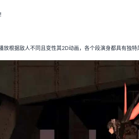
！
播放根据敌人不同且变性其2D动画，各个段演身都具有独特