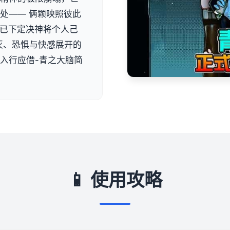
处—— 俩颗映照彼此
否已下定决神将个人己
灭、恐惧与快感展开的
入行应借-青之大脑简
📱 使用攻略