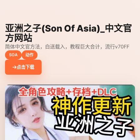
亚洲之子(Son Of Asia)_中文官
方网站
简体中文官方法，白送载入，教程巨大合计，流行v70FF
SOA
动作
点击下载