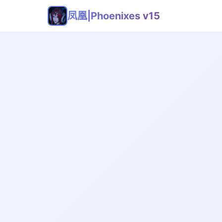
凤凰|Phoenixes v15