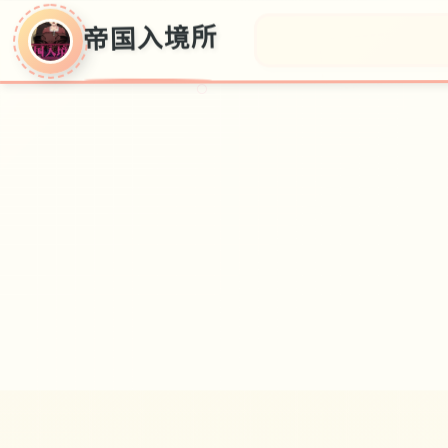
帝国入境所
○
帝国入境所
官式普通话,认证,总共新式版,中文导
入
#检察官
#帝国审查