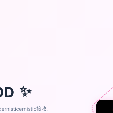
OD
✨
rnisticernistic接收,