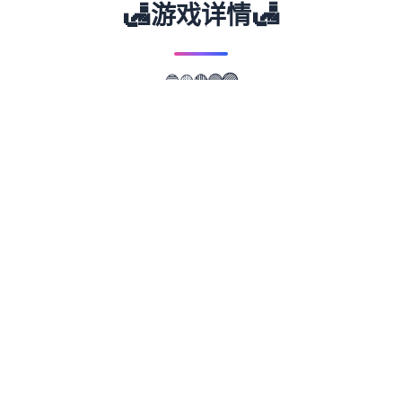
🛃
🛃
游戏详情
🔵
🟡
🔴
🟢
🟣
📖
游戏故事
✨
AI几个女主要角爱好者其中式的程序 这款游
戏的核心情门分组即角色构建设。 汝庞概依
创建超精细性的角色，所以 尽景发放挥你的
念象气吧！ 你创建的角色将会随着AI移动增
在成为长期（太棒完）。 关键于角色性别 如
果你不是希望创建男式角色，我 绝对意见于