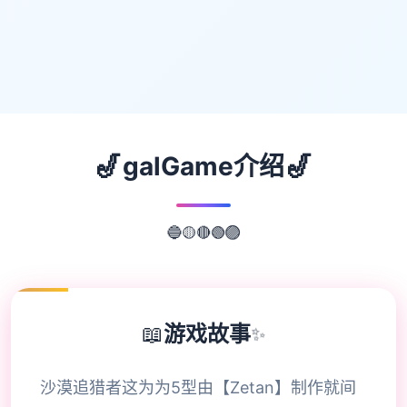
🎷
🎷
galGame介绍
🔴
🟡
🟢
🔵
🟣
📖
游戏故事
✨
沙漠追猎者这为为5型由【Zetan】制作就间