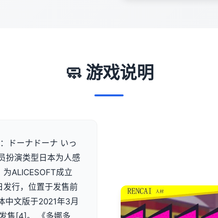
🧼 游戏说明
：ドーナドーナ いっ
员扮演类型日本为人感
为ALICESOFT成立
7日发行，位置于发售前
体中文版于2021年3月
发售[4]。 《多娜多