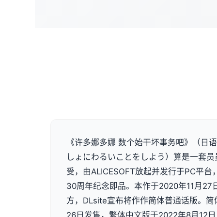
《许多娜多娜 数个始干坏事务吧》（日语
しょにわるいことをしよう）算是一套员
受，由ALICESOFT放起并发行于PC平台，
30周年纪念即品。本作于2020年11月2
方，DLsite宣布将作作简体普通话版。简
26日发售，繁体中文版于2022年8月12日