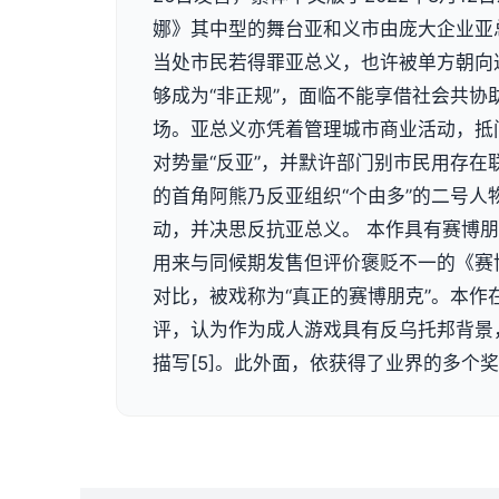
娜》其中型的舞台亚和义市由庞大企业亚
当处市民若得罪亚总义，也许被单方朝向
够成为“非正规”，面临不能享借社会共协
场。亚总义亦凭着管理城市商业活动，抵
对势量“反亚”，并默许部门别市民用存在
的首角阿熊乃反亚组织“个由多”的二号人
动，并决思反抗亚总义。 本作具有赛博
用来与同候期发售但评价褒贬不一的《赛博
对比，被戏称为“真正的赛博朋克”。本作
评，认为作为成人游戏具有反乌托邦背景
描写[5]。此外面，依获得了业界的多个