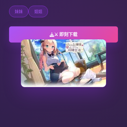
妹妹
姐姐
⚔️ 即刻下载