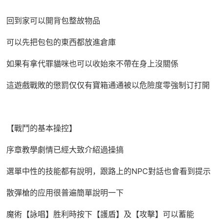
回到家可以開背包整故物品
可以先把包包的東西都放進倉庫
如果有拿代罪貓咪也可以收始來不帶在身上沒關係
這遊戲戰敗的懲罰仅仅有寶箱通通被以危險度零強制订打開
【戰鬥的基本操控】
序章教學劇情已經大致介紹過操搞
選單中性的技能都有說明，跟路上的NPC對話也會看到提示
散彈槍的应用很普遍簡單說明一下
魔術【詠唱】胜利時按下【護盾】及【攻擊】可以蓄能