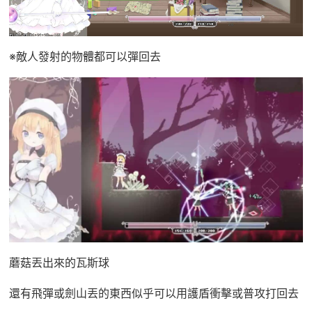
※敵人發射的物體都可以彈回去
蘑菇丟出來的瓦斯球
還有飛彈或劍山丟的東西似乎可以用護盾衝擊或普攻打回去