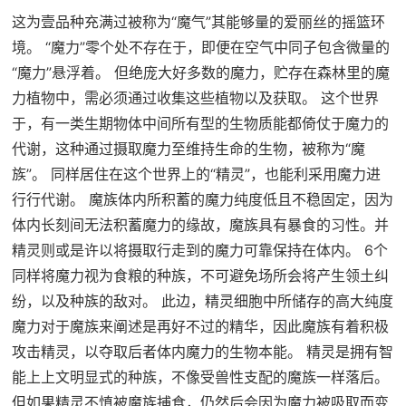
这为壹品种充满过被称为“魔气”其能够量的爱丽丝的摇篮环
境。 “魔力”零个处不存在于，即便在空气中同子包含微量的
“魔力”悬浮着。 但绝庞大好多数的魔力，贮存在森林里的魔
力植物中，需必须通过收集这些植物以及获取。 这个世界
于，有一类生期物体中间所有型的生物质能都倚仗于魔力的
代谢，这种通过摄取魔力至维持生命的生物，被称为“魔
族”。 同样居住在这个世界上的“精灵”，也能利采用魔力进
行行代谢。 魔族体内所积蓄的魔力纯度低且不稳固定，因为
体内长刻间无法积蓄魔力的缘故，魔族具有暴食的习性。并
精灵则或是许以将摄取行走到的魔力可靠保持在体内。 6个
同样将魔力视为食粮的种族，不可避免场所会将产生领土纠
纷，以及种族的敌对。 此边，精灵细胞中所储存的高大纯度
魔力对于魔族来阐述是再好不过的精华，因此魔族有着积极
攻击精灵，以夺取后者体内魔力的生物本能。 精灵是拥有智
能上上文明显式的种族，不像受兽性支配的魔族一样落后。
但如果精灵不慎被魔族捕食，仍然后会因为魔力被吸取而变