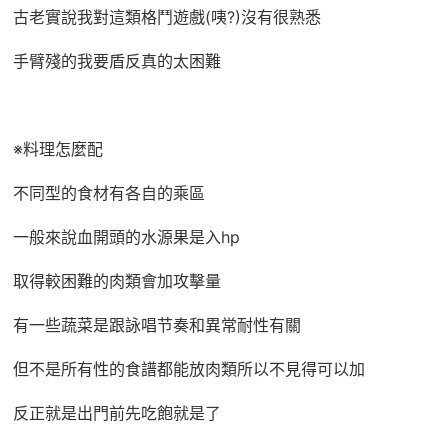
古老實說我對這類格鬥遊戲(咦?)沒有很熟悉
手臂殘的我要盾反真的太困難
※料理怎麼配
不同型的食材有各自的乘區
一般來說血開頭的水源果是入hp
取得較困難的肉類會加攻擊量
有一些蔬菜是跟詠唱节奏和異常耐性有關
但不是所有性的食譜都能放肉類所以不見得可以加
反正就是出門前先吃飽就是了