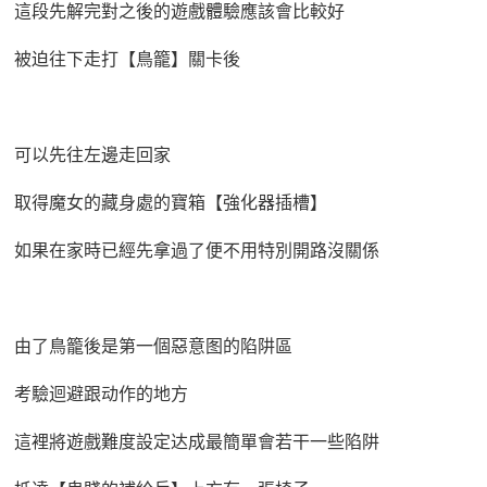
這段先解完對之後的遊戲體驗應該會比較好
被迫往下走打【鳥籠】關卡後
可以先往左邊走回家
取得魔女的藏身處的寶箱【強化器插槽】
如果在家時已經先拿過了便不用特別開路沒關係
由了鳥籠後是第一個惡意图的陷阱區
考驗迴避跟动作的地方
這裡將遊戲難度設定达成最簡單會若干一些陷阱