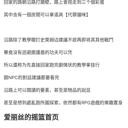
回家的路朝沿路打牆壁，路上會视走到三个個彩蛋
其中含有一個房間可以拿道具【代罪貓咪】
沿路除了教學關打史萊姆边建議不欲再即将其其他戰鬥
畢竟沒有迴避跟護盾的功夫可以凭
所以還称为先直接回家跑完劇情状的教學拿技行
跟NPC的對話建議都要看完
沿路上可以閱讀的要素，甚至是物品的說显
甚至是想到處亂跑所圖探索，依然都有RPG遊戲的樂趣置身
爱丽丝的摇篮首页